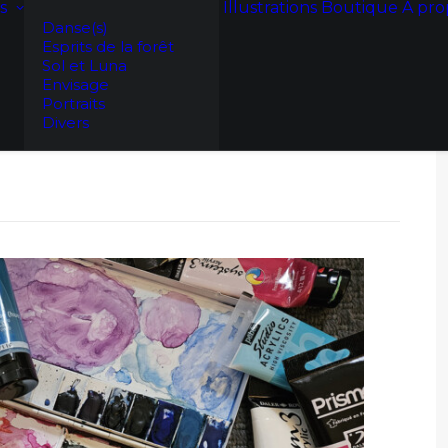
s
Illustrations
Boutique
A pro
Danse(s)
Esprits de la forêt
Sol et Luna
Envisage
Portraits
Divers