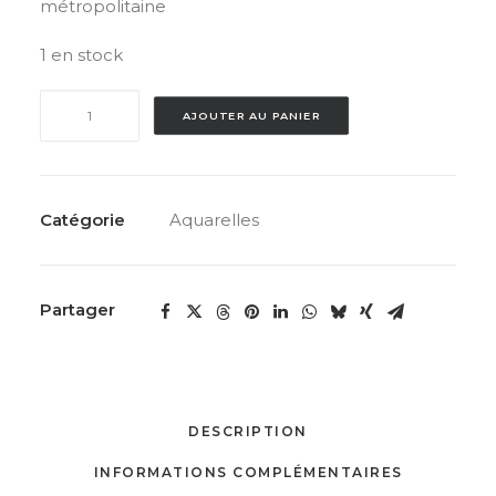
métropolitaine
1 en stock
quantité
AJOUTER AU PANIER
de
L’Île
aux
Brumes
Catégorie
Aquarelles
Partager
DESCRIPTION
INFORMATIONS COMPLÉMENTAIRES