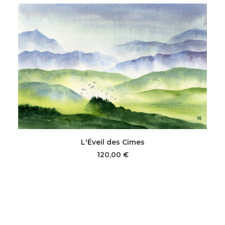
AJOUTER AU PANIER
L'Éveil des Cimes
120,00
€