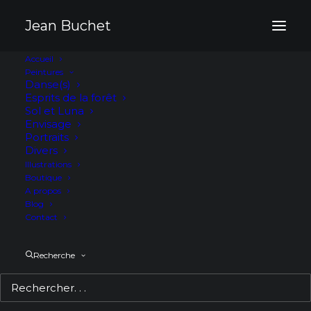
Panneau de gestion des cookies
Jean Buchet
Accueil
L’Île aux Brumes
Peintures
Danse(s)
Esprits de la forêt
Sol et Luna
Envisage
Portraits
Divers
Illustrations
Boutique
A propos
Blog
Contact
Recherche