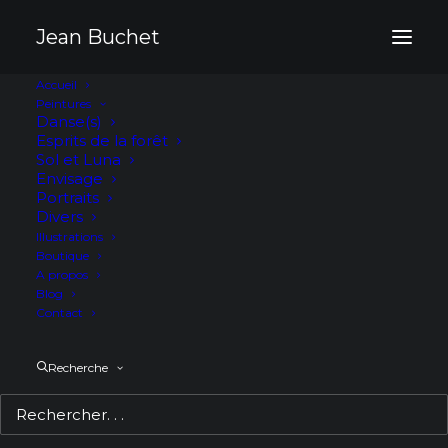
Panneau de gestion des cookies
Jean Buchet
Accueil
Peintures
Danse(s)
Esprits de la forêt
La composition : le
Sol et Luna
Envisage
lien intime entre
Portraits
Divers
musique et peinture
Illustrations
Boutique
A propos
Blog
5 JANVIER 2026
|
IN
COULISSES
|
BY
JEAN BUCHET
Contact
Recherche
Accueil
Coulisses
La composition : le lien intime entre musique et
peinture