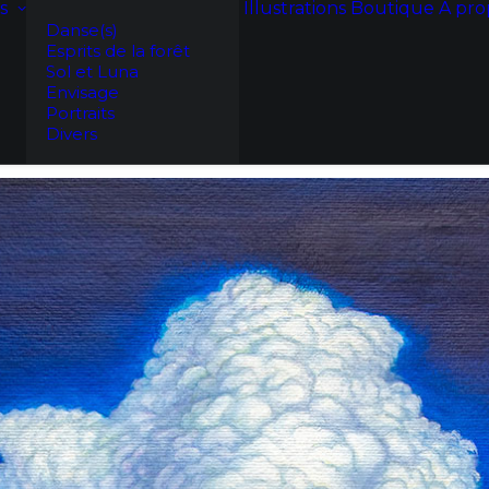
s
Illustrations
Boutique
A pro
Danse(s)
Esprits de la forêt
Sol et Luna
Envisage
Portraits
Divers