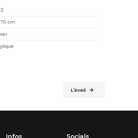
23
x70 cm
ier
ylique
→
L’éveil
Infos
Socials