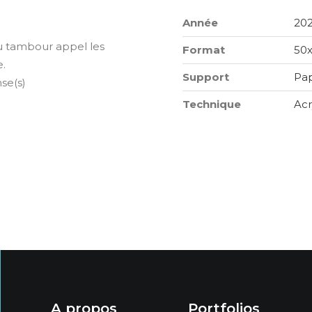
Année
20
u tambour appel les
Format
50
e.
Support
Pap
se(s)
Technique
Acr
A propos
Portfolios