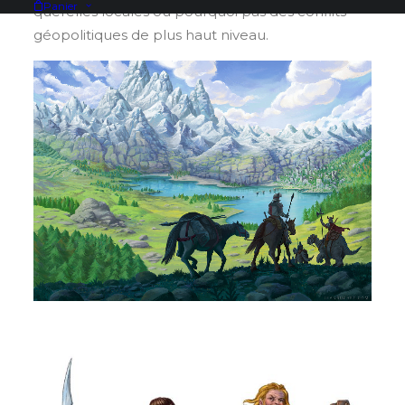
Panier
querelles locales ou pourquoi pas des conflits
géopolitiques de plus haut niveau.