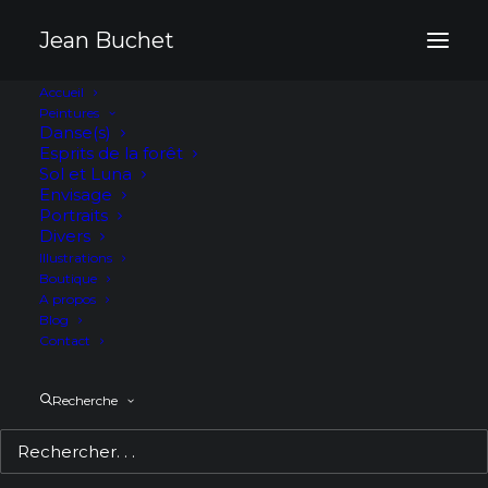
Panneau de gestion des cookies
Jean Buchet
Accueil
Peintures
Les Cinq
Danse(s)
Esprits de la forêt
Sol et Luna
Série d’illustrations réalisées pour le jeu de rôle
Envisage
Portraits
Les Cinq
Divers
Illustrations
Boutique
A propos
Blog
Contact
Recherche