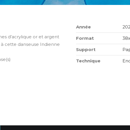
Année
20
es d’acrylique or et argent
Format
38
s à cette danseuse Indienne
Support
Pap
se(s)
Technique
Enc