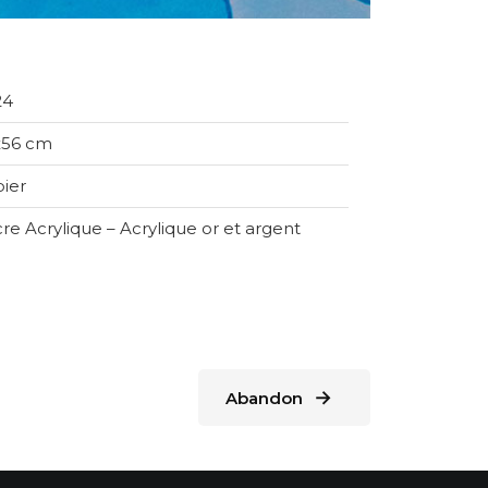
24
x56 cm
ier
re Acrylique – Acrylique or et argent
→
Abandon