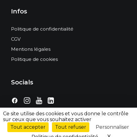
Infos
Politique de confidentialité
CGV
Mentions légales
Politique de cookies
Socials
Ce site utilise des cookies et vous donne le contrôle
sur ceux que vous souhaitez activer
Tout accepter
Tout refuser
Personnaliser
© 2026 Jean Buchet. | Tous droits réservés.
X
Masquer 
Politique de confidentialité